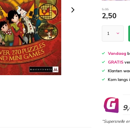
5,95
2,50
Vandaag
b
GRATIS
ver
Klanten wa
Kom langs 
9
“Supersnelle en