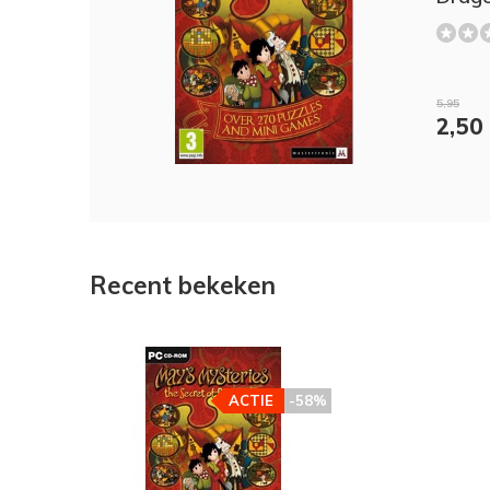
5,95
2,50
Recent bekeken
ACTIE
-58%