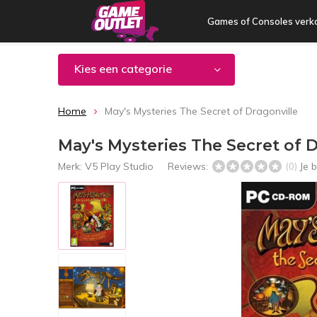
Games of Consoles verk
Kies een categorie
Home
May's Mysteries The Secret of Dragonville
May's Mysteries The Secret of D
Merk:
V5 Play Studio
Reviews:
Je 
(0)