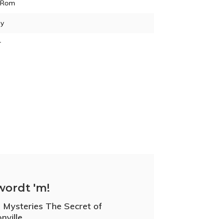
-Rom
y
r
wordt 'm!
 Mysteries The Secret of
nville