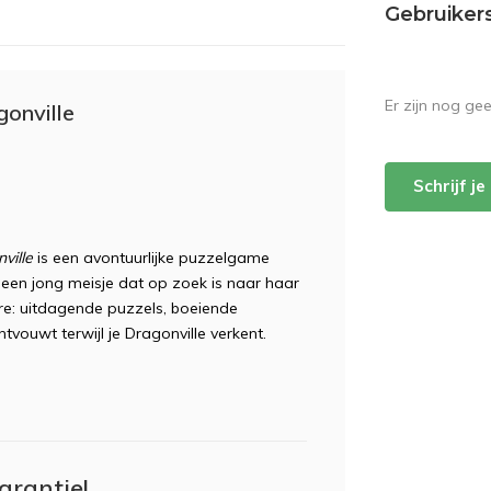
Gebruiker
Er zijn nog ge
onville
Schrijf j
ville
is een avontuurlijke puzzelgame
, een jong meisje dat op zoek is naar haar
re: uitdagende puzzels, boeiende
ouwt terwijl je Dragonville verkent.
arantie!