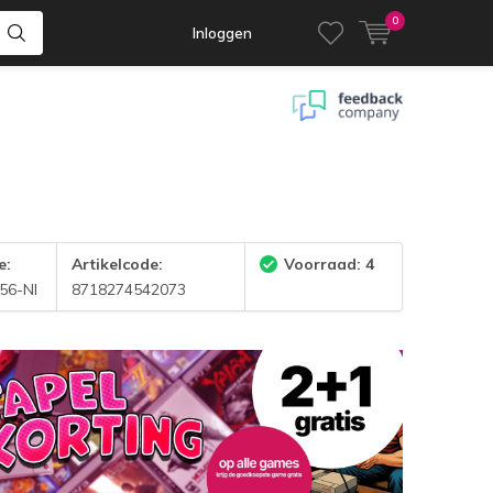
0
Inloggen
e:
Artikelcode:
Voorraad: 4
56-NI
8718274542073