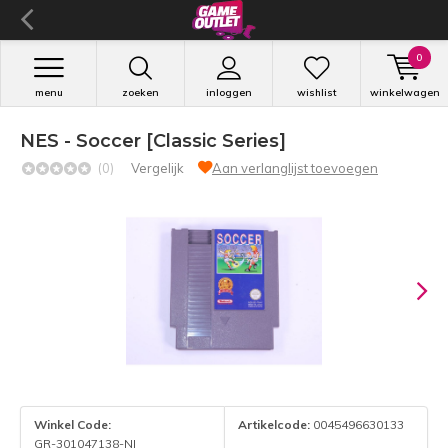
0
menu
zoeken
inloggen
wishlist
winkelwagen
NES - Soccer [Classic Series]
(0)
Vergelijk
Aan verlanglijst toevoegen
Winkel Code:
Artikelcode:
0045496630133
GR-301047138-NI