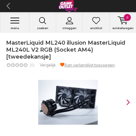
0
menu
zoeken
inloggen
wishlist
winkelwagen
MasterLiquid ML240 illusion MasterLiquid
ML240L V2 RGB (Socket AM4)
[tweedekansje]
(0)
Vergelijk
Aan verlanglijst toevoegen