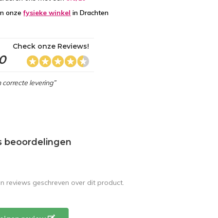
in onze
fysieke winkel
in Drachten
Check onze Reviews!
,0
 correcte levering”
s beoordelingen
en reviews geschreven over dit product.