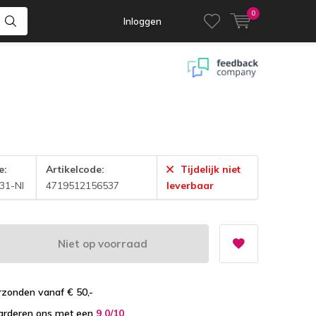
0
Inloggen
e:
Artikelcode:
Tijdelijk niet
31-NI
4719512156537
leverbaar
Niet op voorraad
zonden vanaf € 50,-
arderen ons met een
9.0/10