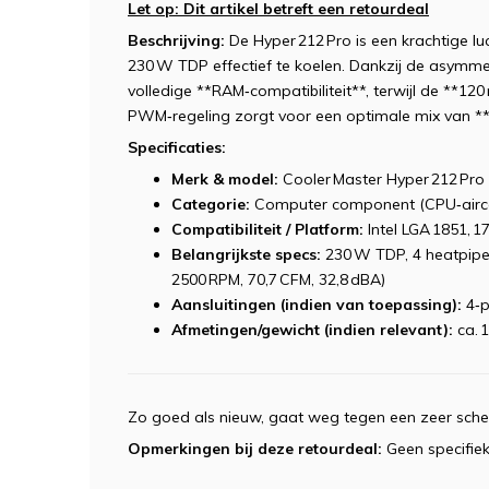
Let op: Dit artikel betreft een retourdeal
Beschrijving:
De Hyper 212 Pro is een krachtige l
230 W TDP effectief te koelen. Dankzij de asymmet
volledige **RAM‑compatibiliteit**, terwijl de **1
PWM‑regeling zorgt voor een optimale mix van **
Specificaties:
Merk & model:
Cooler Master Hyper 212 Pro
Categorie:
Computer component (CPU‑airco
Compatibiliteit / Platform:
Intel LGA 1851, 1
Belangrijkste specs:
230 W TDP, 4 heatpipes
2500 RPM, 70,7 CFM, 32,8 dBA)
Aansluitingen (indien van toepassing):
4‑p
Afmetingen/gewicht (indien relevant):
ca. 1
Zo goed als nieuw, gaat weg tegen een zeer scher
Opmerkingen bij deze retourdeal:
Geen specifiek