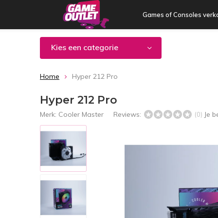
Games of Consoles verk
Kies een categorie
Home
Hyper 212 Pro
Hyper 212 Pro
Merk:
Cooler Master
Reviews:
Je b
(0)