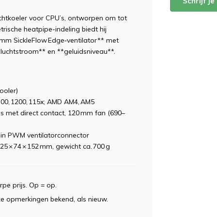
Schrijf j
uchtkoeler voor CPU’s, ontworpen om tot
rische heatpipe-indeling biedt hij
20 mm SickleFlow Edge‑ventilator** met
luchtstroom** en **geluidsniveau**.
oler)
700, 1200, 115x; AMD AM4, AM5
 met direct contact, 120 mm fan (690–
in PWM ventilatorconnector
25 × 74 × 152 mm, gewicht ca. 700 g
pe prijs. Op = op.
e opmerkingen bekend, als nieuw.