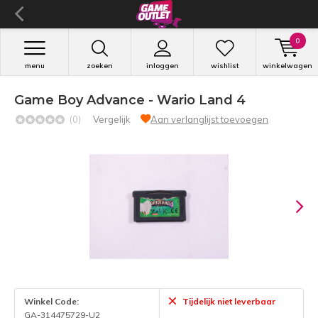
0
menu
zoeken
inloggen
wishlist
winkelwagen
Game Boy Advance - Wario Land 4
(0)
Vergelijk
Aan verlanglijst toevoegen
Winkel Code:
Tijdelijk niet leverbaar
GA-314475729-U2