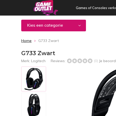
Games of Consoles verk
Kies een categorie
Home
G733 Zwart
G733 Zwart
Merk:
Logitech
Reviews:
Je beoord
(0)