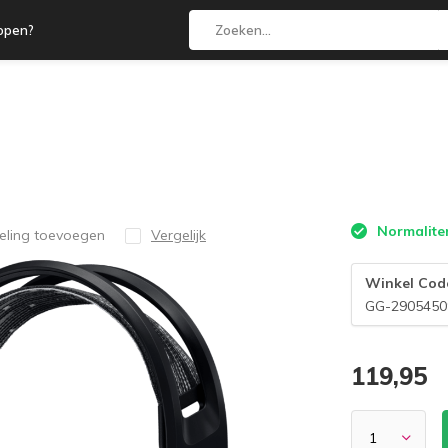
open?
Normaliter
eling toevoegen
Vergelijk
Winkel Cod
GG-2905450
119,95