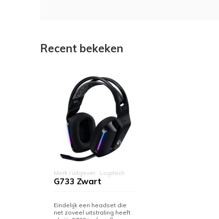
Recent bekeken
Merk / uitgever : Logitech
G733 Zwart
Eindelijk een headset die
net zoveel uitstraling heeft