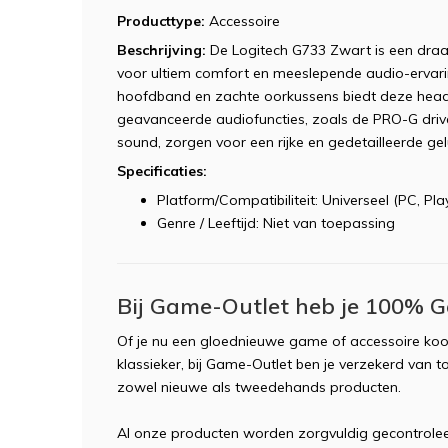
Producttype:
Accessoire
Beschrijving:
De Logitech G733 Zwart is een dra
voor ultiem comfort en meeslepende audio-ervarin
hoofdband en zachte oorkussens biedt deze head
geavanceerde audiofuncties, zoals de PRO-G dri
sound, zorgen voor een rijke en gedetailleerde g
Specificaties:
Platform/Compatibiliteit: Universeel (PC, Pl
Genre / Leeftijd: Niet van toepassing
Bij Game-Outlet heb je 100% G
Of je nu een gloednieuwe game of accessoire koop
klassieker, bij Game-Outlet ben je verzekerd van to
zowel nieuwe als tweedehands producten.
Al onze producten worden zorgvuldig gecontroleer