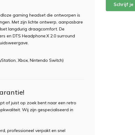
Schrijf j
adloze gaming headset die ontworpen is
gen. Met zijn lichte ontwerp, aanpasbare
set langdurig draagcomfort. De
vers en DTS Headphone:X 2.0 surround
eluidsweergave.
ayStation, Xbox, Nintendo Switch)
arantie!
t of juist op zoek bent naar een retro
pkwaliteit. Wij zijn gespecialiseerd in
d, professioneel verpakt en snel