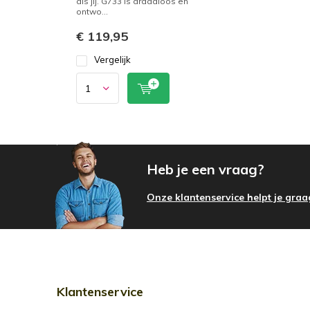
als jij. G733 is draadloos en
ontwo...
€ 119,95
Vergelijk
Heb je een vraag?
Onze klantenservice helpt je graa
Klantenservice