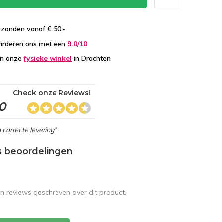
zonden vanaf € 50,-
arderen ons met een
9.0/10
in onze
fysieke winkel
in Drachten
Check onze Reviews!
,0
 correcte levering”
s beoordelingen
en reviews geschreven over dit product.