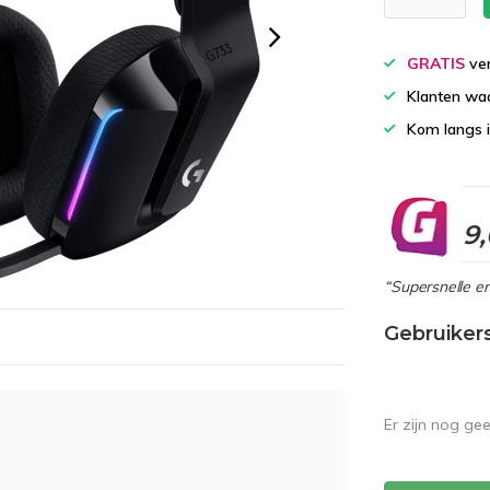
GRATIS
ver
Klanten wa
Kom langs 
9
“Supersnelle en
Gebruiker
Er zijn nog ge