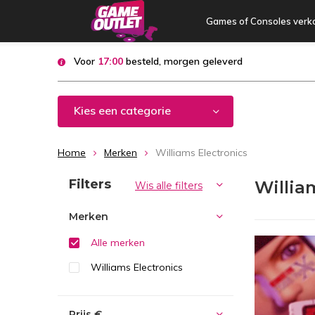
Games of Consoles verk
Voor
17:00
besteld, morgen geleverd
Kies een categorie
Home
Merken
Williams Electronics
Sorteren op:
Filters
Willia
Wis alle filters
Merken
Alle merken
Williams Electronics
Prijs
€