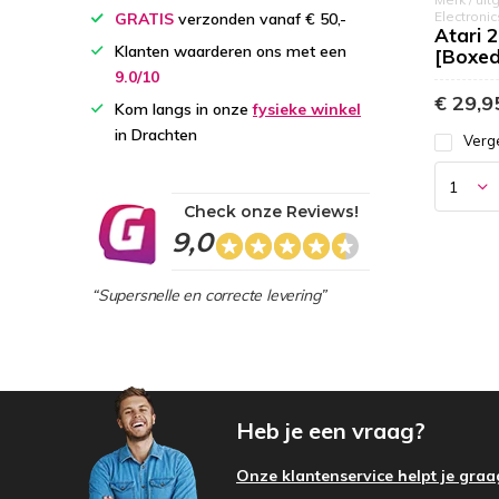
Electronic
GRATIS
verzonden vanaf € 50,-
Atari 2
Klanten waarderen ons met een
[Boxed
9.0/10
€ 29,9
Kom langs in onze
fysieke winkel
in Drachten
Verge
Check onze Reviews!
9,0
“Supersnelle en correcte levering”
Heb je een vraag?
Onze klantenservice helpt je graa