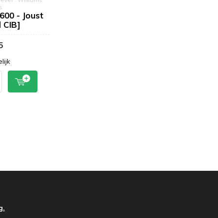
s
600 - Joust
 CIB]
5
lijk
g.