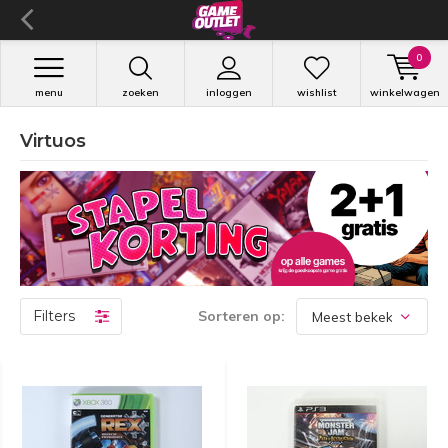
0
menu
zoeken
inloggen
wishlist
winkelwagen
Virtuos
Filters
Sorteren op: