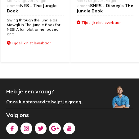
Merk / uitgever : Virgin
Merk / uitgever : Virgin
NES - The Jungle
SNES - Disney's The
Games
Games
Book
Jungle Book
Swing through the jungle as
Tijdelijk niet leverbaar
Mowgli in The Jungle Book for
NES! A fun platformer based
on t...
Tijdelijk niet leverbaar
Heb je een vraag?
Onze klantenservice helpt je graag.
Volg ons