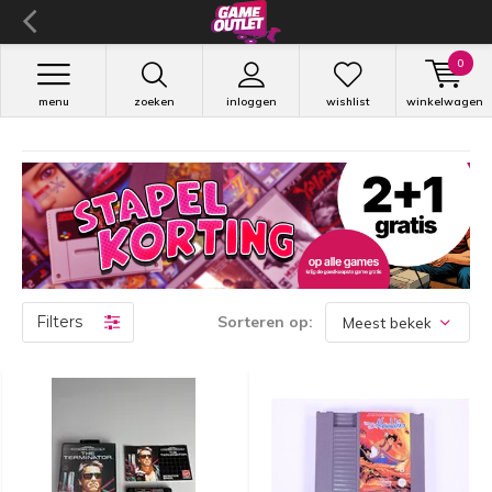
0
menu
zoeken
inloggen
wishlist
winkelwagen
Filters
Sorteren op: