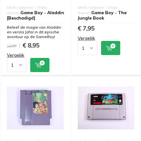
Merk / uitgever : Virgin
Merk / uitgever : Virgin
Game Boy - Aladdin
Game Boy - The
Games
Games
[Beschadigd]
Jungle Book
€ 7,95
Beleef de magie van Aladdin
en versla Jafar in dit epische
avontuur op de GameBoy!
Vergelijk
€ 8,95
10,83
Vergelijk