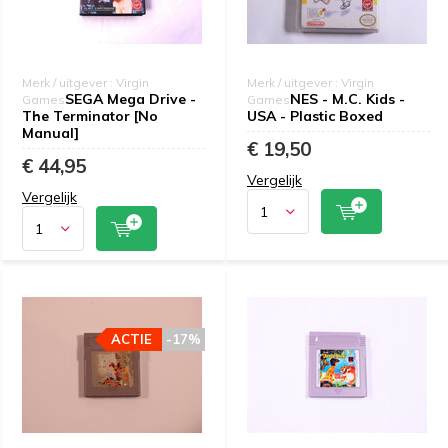
Merk / uitgever : Virgin
Merk / uitgever : Virgin
SEGA Mega Drive -
NES - M.C. Kids -
Games
Games
The Terminator [No
USA - Plastic Boxed
Manual]
€ 19,50
€ 44,95
Vergelijk
Vergelijk
ACTIE
-17%