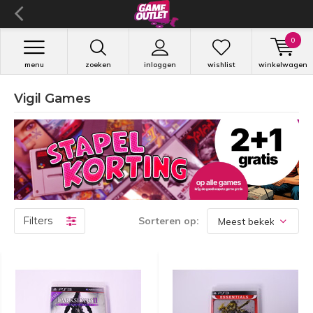
0
menu
zoeken
inloggen
wishlist
winkelwagen
Vigil Games
Filters
Sorteren op: