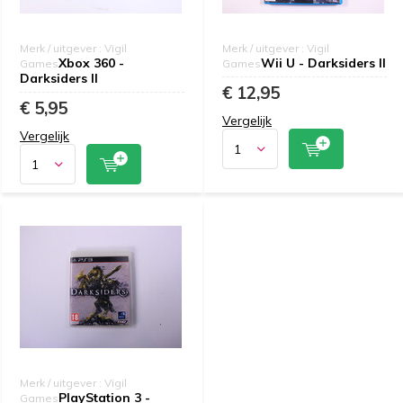
Merk / uitgever : Vigil
Merk / uitgever : Vigil
Xbox 360 -
Wii U - Darksiders II
Games
Games
Darksiders II
€ 12,95
€ 5,95
Vergelijk
Vergelijk
Merk / uitgever : Vigil
PlayStation 3 -
Games