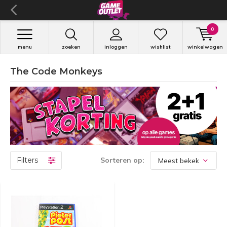
0
menu
zoeken
inloggen
wishlist
winkelwagen
The Code Monkeys
Filters
Sorteren op: