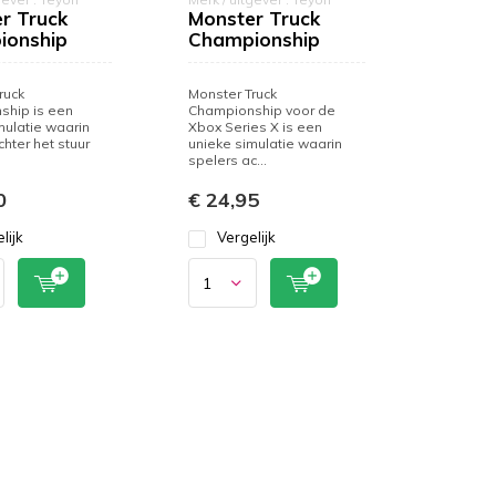
r Truck
Monster Truck
ionship
Championship
ruck
Monster Truck
ship is een
Championship voor de
mulatie waarin
Xbox Series X is een
hter het stuur
unieke simulatie waarin
spelers ac...
0
€ 24,95
lijk
Vergelijk