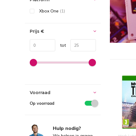
Xbox One
(1)
Prijs
€
tot
Voorraad
Op voorraad
Hulp nodig?
We helpen je graag.
Merk / uit