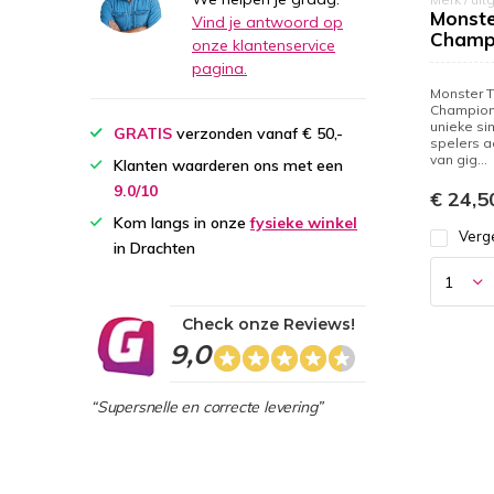
Monste
Vind je antwoord op
Champ
onze klantenservice
pagina.
Monster T
Champion
unieke si
GRATIS
verzonden vanaf € 50,-
spelers ac
van gig...
Klanten waarderen ons met een
9.0/10
€ 24,5
Kom langs in onze
fysieke winkel
Verge
in Drachten
Check onze Reviews!
9,0
“Supersnelle en correcte levering”