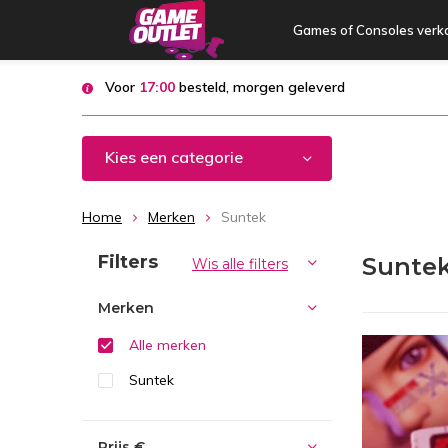
Games of Consoles verk
Voor
17:00
besteld, morgen geleverd
Kies een categorie
Home
Merken
Suntek
Sorteren op:
Filters
Sunte
Wis alle filters
Merken
Alle merken
Suntek
Prijs
€