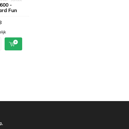
600 -
ard Fun
8
lijk
g.