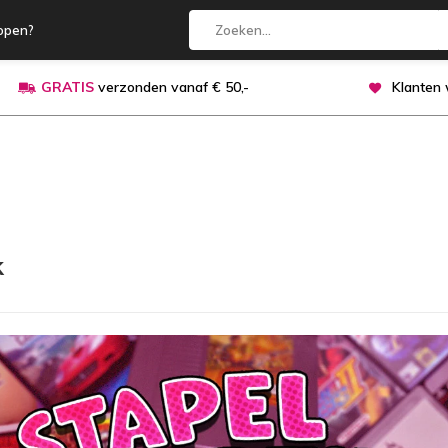
open?
GRATIS
verzonden vanaf € 50,-
Klanten
k