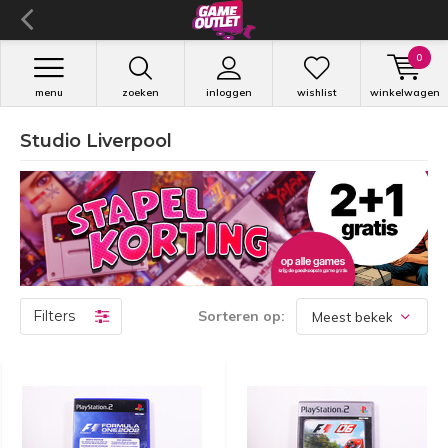
0
menu
zoeken
inloggen
wishlist
winkelwagen
Studio Liverpool
Filters
Sorteren op: