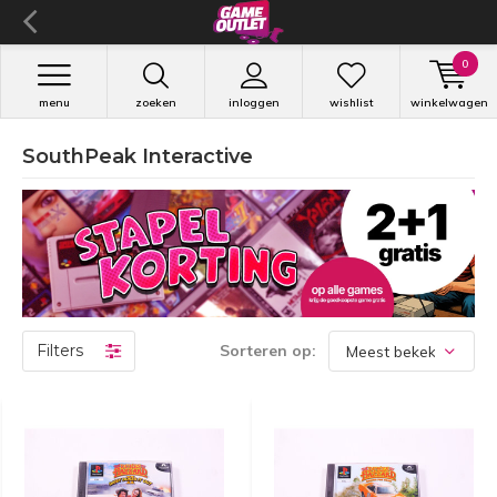
0
menu
zoeken
inloggen
wishlist
winkelwagen
SouthPeak Interactive
Filters
Sorteren op: