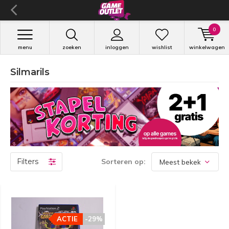
0
menu
zoeken
inloggen
wishlist
winkelwagen
Silmarils
Filters
Sorteren op:
ACTIE
-29%