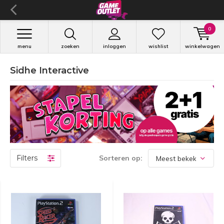
0
menu
zoeken
inloggen
wishlist
winkelwagen
Sidhe Interactive
Filters
Sorteren op: