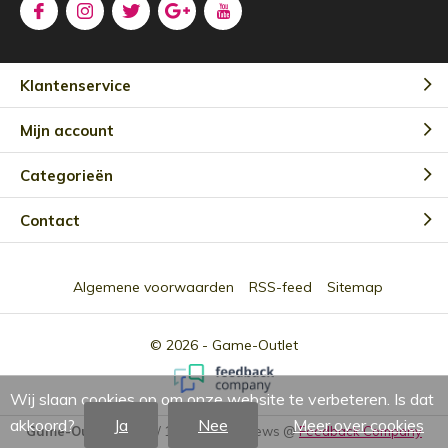
Klantenservice
Mijn account
Categorieën
Contact
Algemene voorwaarden
RSS-feed
Sitemap
© 2026 -
Game-Outlet
Wij slaan cookies op om onze website te verbeteren. Is dat
akkoord?
Ja
Nee
Meer over cookies
Game-Outlet NL
9.0
/
10
-
2301
Reviews @
Feedback Company