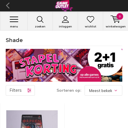
0
menu
zoeken
inloggen
wishlist
winkelwagen
Shade
Filters
Sorteren op: