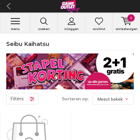
0
menu
zoeken
inloggen
wishlist
winkelwagen
Seibu Kaihatsu
Filters
Sorteren op: