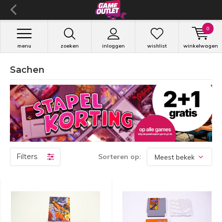
0
menu
zoeken
inloggen
wishlist
winkelwagen
Sachen
Filters
Sorteren op: