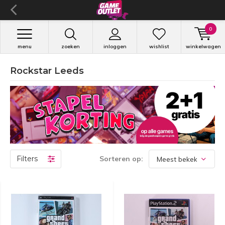
0
menu
zoeken
inloggen
wishlist
winkelwagen
Rockstar Leeds
Filters
Sorteren op: