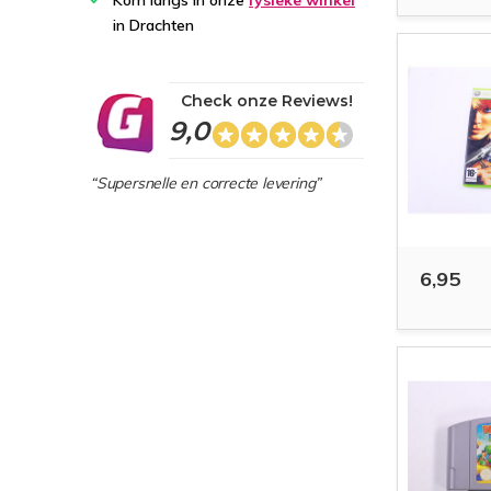
Kom langs in onze
fysieke winkel
in Drachten
Check onze Reviews!
9,0
“Supersnelle en correcte levering”
6,95