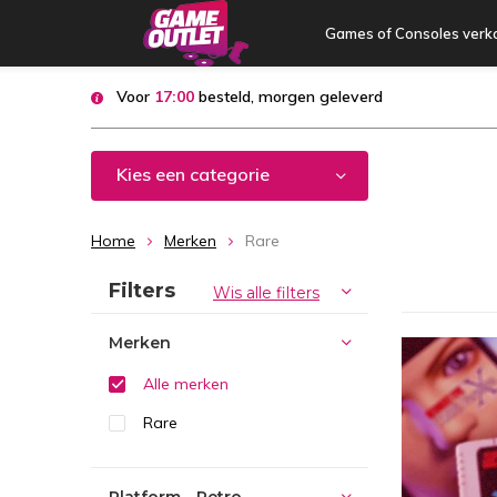
Games of Consoles verk
Voor
17:00
besteld, morgen geleverd
Kies een categorie
Home
Merken
Rare
Sorteren op:
Filters
Wis alle filters
Merken
Alle merken
Rare