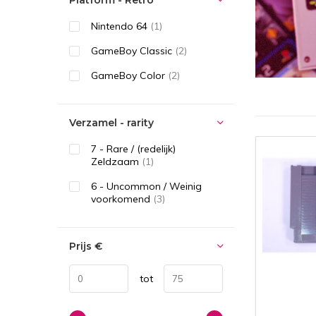
Platform - Retro
Nintendo 64
(1)
GameBoy Classic
(2)
GameBoy Color
(2)
Verzamel - rarity
7 - Rare / (redelijk)
Zeldzaam
(1)
6 - Uncommon / Weinig
voorkomend
(3)
Prijs
€
tot