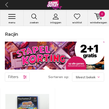
0
menu
zoeken
inloggen
wishlist
winkelwagen
Racjin
Filters
Sorteren op: