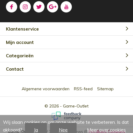
Klantenservice
Mijn account
Categorieën
Contact
Algemene voorwaarden
RSS-feed
Sitemap
© 2026 -
Game-Outlet
Wij slaan cookies op om onze website te verbeteren. Is dat
akkoord?
Ja
Nee
Meer over cookies
Game-Outlet NL
9.0
/
10
-
2301
Reviews @
Feedback Company