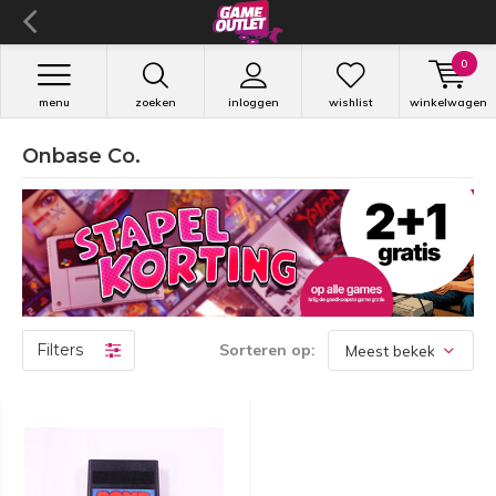
0
menu
zoeken
inloggen
wishlist
winkelwagen
Onbase Co.
Filters
Sorteren op: