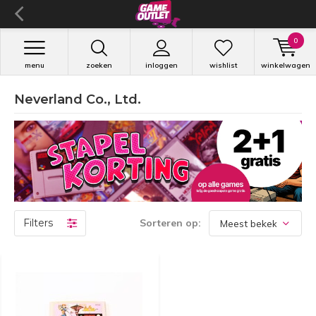
0
menu
zoeken
inloggen
wishlist
winkelwagen
Neverland Co., Ltd.
Filters
Sorteren op: