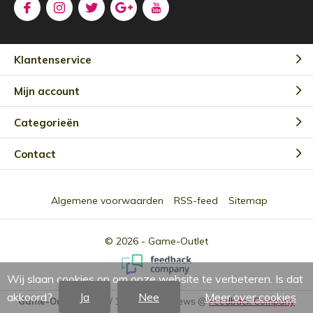
Klantenservice
Mijn account
Categorieën
Contact
Algemene voorwaarden
RSS-feed
Sitemap
© 2026 -
Game-Outlet
Wij slaan cookies op om onze website te verbeteren. Is dat
akkoord?
Ja
Nee
Meer over cookies
Game-Outlet NL
9.0
/
10
-
2301
Reviews @
Feedback Company