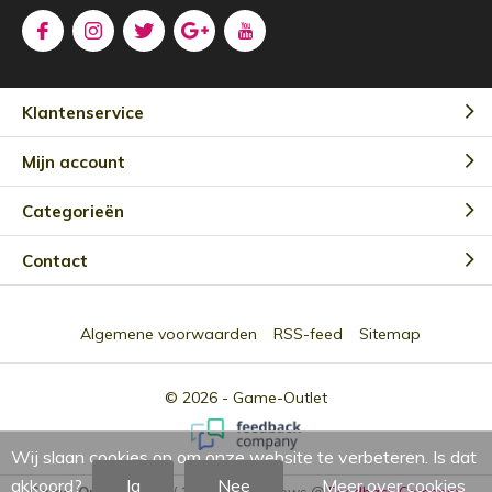
Klantenservice
Mijn account
Categorieën
Contact
Algemene voorwaarden
RSS-feed
Sitemap
© 2026 -
Game-Outlet
Wij slaan cookies op om onze website te verbeteren. Is dat
akkoord?
Ja
Nee
Meer over cookies
Game-Outlet NL
9.0
/
10
-
2301
Reviews @
Feedback Company