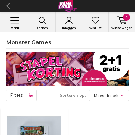
0
menu
zoeken
inloggen
wishlist
winkelwagen
Monster Games
Filters
Sorteren op: