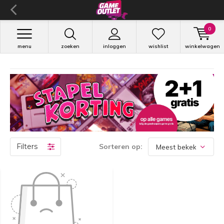
0
menu
zoeken
inloggen
wishlist
winkelwagen
Filters
Sorteren op: