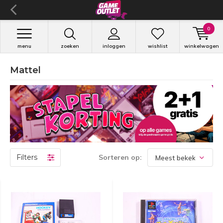
0
menu
zoeken
inloggen
wishlist
winkelwagen
Mattel
Filters
Sorteren op: