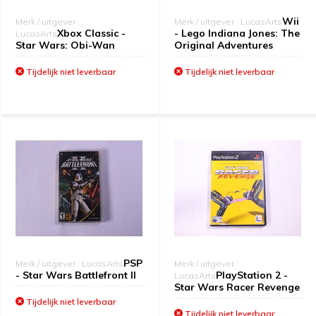
Wii
Merk / uitgever :
Merk / uitgever : LucasArts
Xbox Classic -
- Lego Indiana Jones: The
LucasArts
Star Wars: Obi-Wan
Original Adventures
Tijdelijk niet leverbaar
Tijdelijk niet leverbaar
PSP
Merk / uitgever : LucasArts
Merk / uitgever :
- Star Wars Battlefront II
PlayStation 2 -
LucasArts
Star Wars Racer Revenge
Tijdelijk niet leverbaar
Tijdelijk niet leverbaar