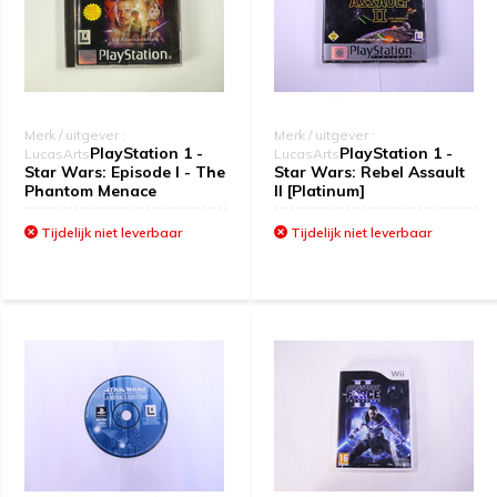
Merk / uitgever :
Merk / uitgever :
PlayStation 1 -
PlayStation 1 -
LucasArts
LucasArts
Star Wars: Episode I - The
Star Wars: Rebel Assault
Phantom Menace
II [Platinum]
Tijdelijk niet leverbaar
Tijdelijk niet leverbaar