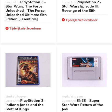
PlayStation 3 -
Playstation 2 -
LucasArts
LucasArts
Star Wars: The Force
Star Wars Episode III:
Unleashed - The Force
Revenge of the Sith
Unleashed Ultimate Sith
Edition [Essentials]
Tijdelijk niet leverbaar
Tijdelijk niet leverbaar
Merk / uitgever :
Merk / uitgever :
PlayStation 2 -
SNES - Super
LucasArts
LucasArts
Indiana Jones and the
Star Wars Return of the
Staff of Kings
Jedi