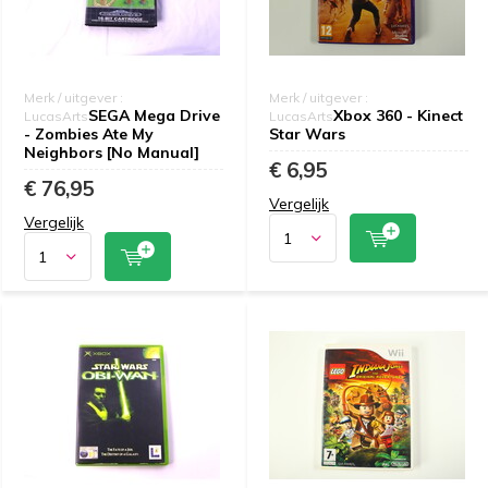
Merk / uitgever :
Merk / uitgever :
SEGA Mega Drive
Xbox 360 - Kinect
LucasArts
LucasArts
- Zombies Ate My
Star Wars
Neighbors [No Manual]
€ 6,95
€ 76,95
Vergelijk
Vergelijk