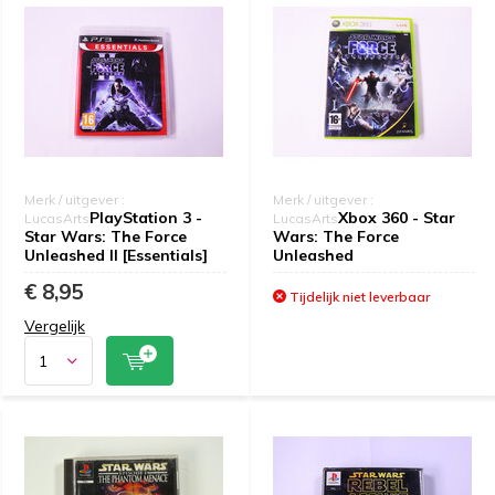
Merk / uitgever :
Merk / uitgever :
PlayStation 3 -
Xbox 360 - Star
LucasArts
LucasArts
Star Wars: The Force
Wars: The Force
Unleashed II [Essentials]
Unleashed
€ 8,95
Tijdelijk niet leverbaar
Vergelijk