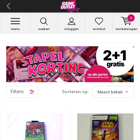
0
menu
zoeken
inloggen
wishlist
winkelwagen
Filters
Sorteren op: