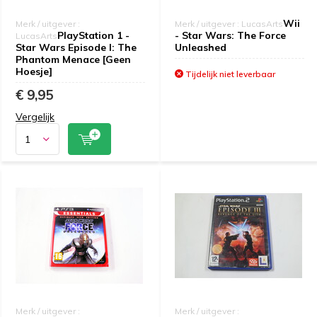
Wii
Merk / uitgever :
Merk / uitgever : LucasArts
PlayStation 1 -
- Star Wars: The Force
LucasArts
Star Wars Episode I: The
Unleashed
Phantom Menace [Geen
Hoesje]
Tijdelijk niet leverbaar
€ 9,95
Vergelijk
Merk / uitgever :
Merk / uitgever :