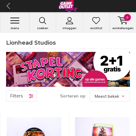
0
menu
zoeken
inloggen
wishlist
winkelwagen
Lionhead Studios
Filters
Sorteren op: