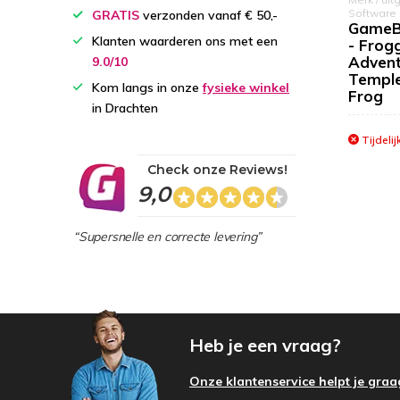
Software
GRATIS
verzonden vanaf € 50,-
GameB
Klanten waarderen ons met een
- Frog
Advent
9.0/10
Temple
Kom langs in onze
fysieke winkel
Frog
in Drachten
Tijdelij
Check onze Reviews!
9,0
“Supersnelle en correcte levering”
Heb je een vraag?
Onze klantenservice helpt je graa