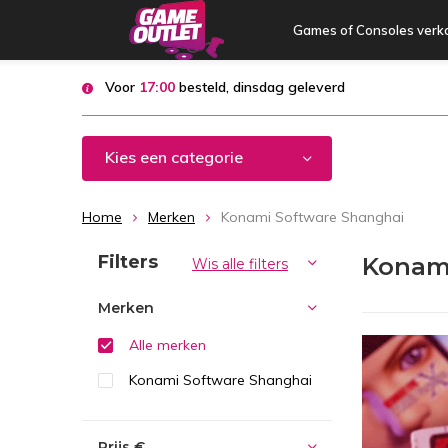
Games of Consoles verk
Voor
17:00
besteld, dinsdag geleverd
Kies een categorie
Home
Merken
Konami Software Shanghai
Sorteren op:
Filters
Konam
Wis alle filters
Merken
Alle merken
Konami Software Shanghai
Prijs
€