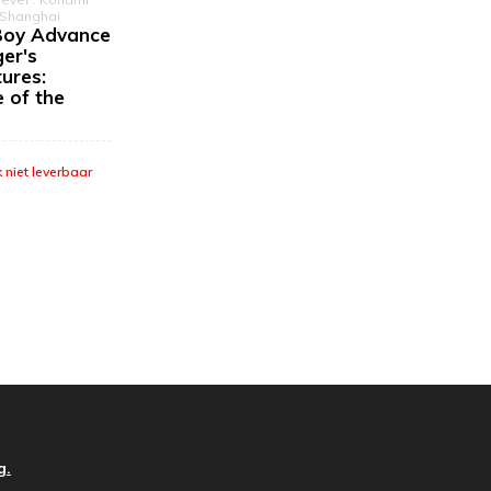
 Shanghai
oy Advance
ger's
ures:
 of the
k niet leverbaar
g.