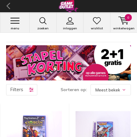
0
menu
zoeken
inloggen
wishlist
winkelwagen
Filters
Sorteren op: