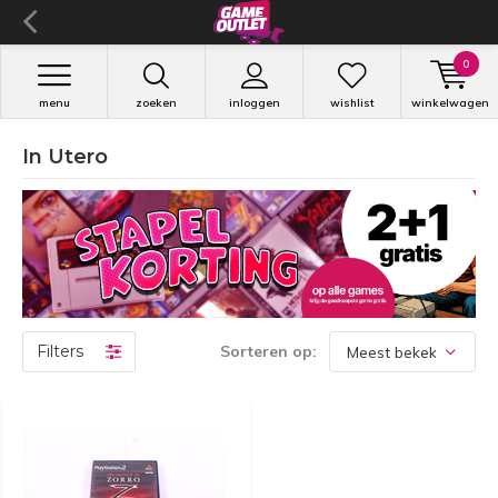
0
menu
zoeken
inloggen
wishlist
winkelwagen
In Utero
Filters
Sorteren op: