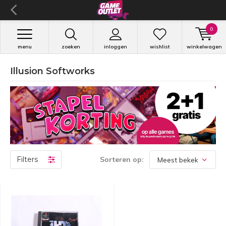
0
menu
zoeken
inloggen
wishlist
winkelwagen
Illusion Softworks
Filters
Sorteren op: