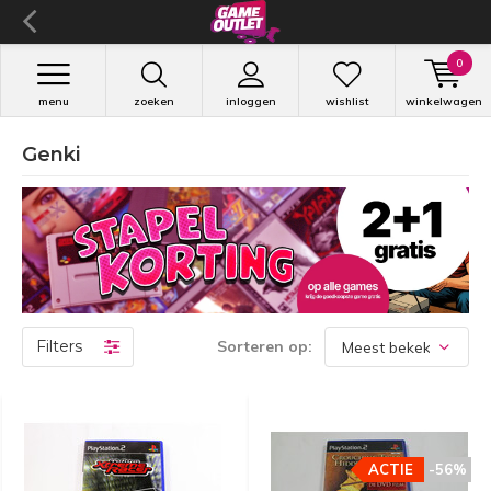
0
menu
zoeken
inloggen
wishlist
winkelwagen
Genki
Filters
Sorteren op:
ACTIE
-56%