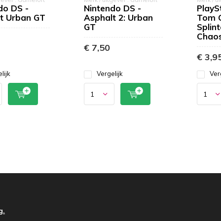
do DS -
Nintendo DS -
PlaySt
t Urban GT
Asphalt 2: Urban
Tom C
GT
Splint
Chaos
€ 7,50
€ 3,9
lijk
Vergelijk
Ver
g.