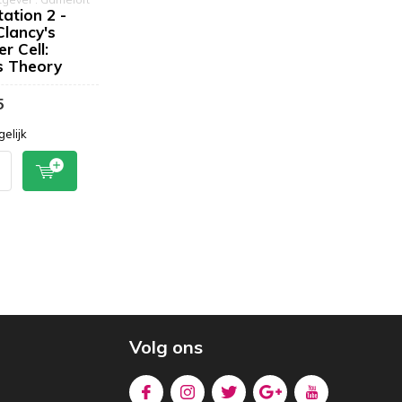
ation 2 -
lancy's
er Cell:
 Theory
5
gelijk
Volg ons