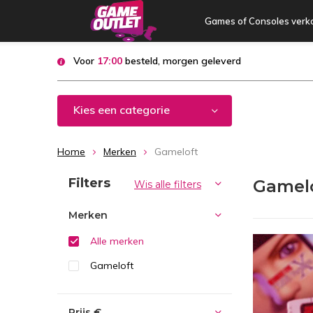
Games of Consoles verk
Voor
17:00
besteld, morgen geleverd
Kies een categorie
Home
Merken
Gameloft
Sorteren op:
Filters
Gamel
Wis alle filters
Merken
Alle merken
Gameloft
Prijs
€