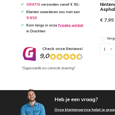
Ninten
GRATIS
verzonden vanaf € 50,-
Asphal
Klanten waarderen ons met een
9.0/10
€ 7,95
Kom langs in onze
fysieke winkel
in Drachten
Verge
Check onze Reviews!
9,0
“Supersnelle en correcte levering”
Heb je een vraag?
Onze klantenservice helpt je graa