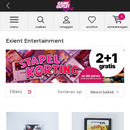
0
menu
zoeken
inloggen
wishlist
winkelwagen
Exient Entertainment
Filters
Sorteren op: