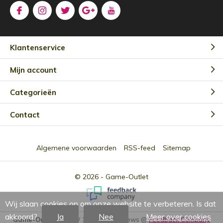
Klantenservice
Mijn account
Categorieën
Contact
Algemene voorwaarden
RSS-feed
Sitemap
© 2026 -
Game-Outlet
Wij slaan cookies op om onze website te verbeteren. Is dat
akkoord?
Ja
Nee
Meer over cookies
Game-Outlet NL
9.0
/
10
-
2301
Reviews @
Feedback Company