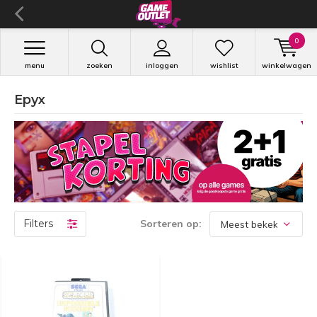
0
menu
zoeken
inloggen
wishlist
winkelwagen
Epyx
Filters
Sorteren op: