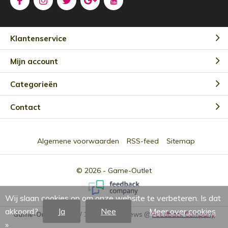
Klantenservice
Mijn account
Categorieën
Contact
Algemene voorwaarden
RSS-feed
Sitemap
© 2026 -
Game-Outlet
Wij slaan cookies op om onze website te verbeteren. Is dat
akkoord?
Ja
Nee
Meer over cookies
Game-Outlet NL
9.0
/
10
-
2301
Reviews @
Feedback Company
»