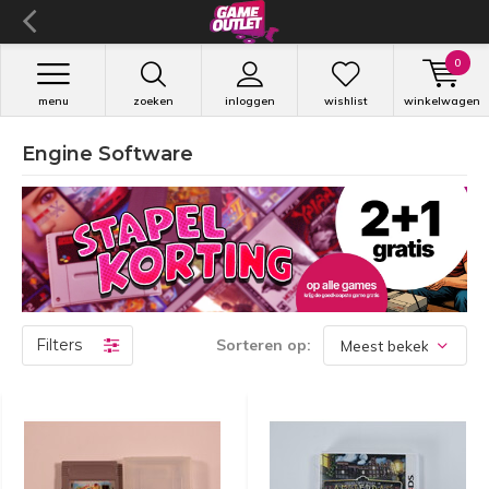
0
menu
zoeken
inloggen
wishlist
winkelwagen
Engine Software
Filters
Sorteren op: