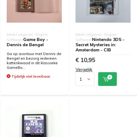
Merk / uitgever : Engine
Merk / uitgever : Engine
Game Boy -
Nintendo 3DS -
Software
Software
Dennis de Bengel
Secret Mysteries in:
Amsterdam - CIB
Ga op avontuur met Dennis de
Bengel en bezorg iedereen
€ 10,95
kattenkwaad in dit klassieke
GameBo...
Vergelijk
Tijdelijk niet leverbaar