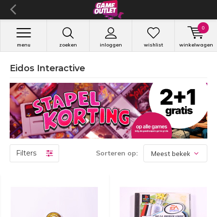
0
menu
zoeken
inloggen
wishlist
winkelwagen
Eidos Interactive
Filters
Sorteren op: