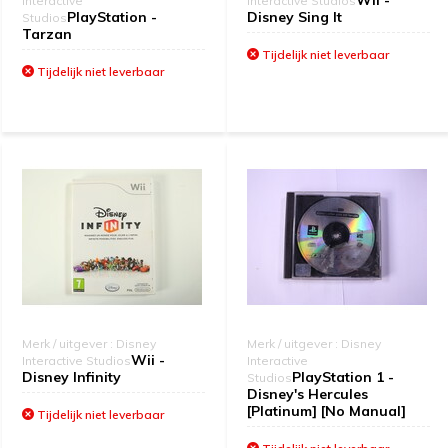
Wii -
Interactive
Interactive Studios
PlayStation -
Disney Sing It
Studios
Tarzan
Tijdelijk niet leverbaar
Tijdelijk niet leverbaar
Merk / uitgever : Disney
Merk / uitgever : Disney
Wii -
Interactive Studios
Interactive
Disney Infinity
PlayStation 1 -
Studios
Disney's Hercules
[Platinum] [No Manual]
Tijdelijk niet leverbaar