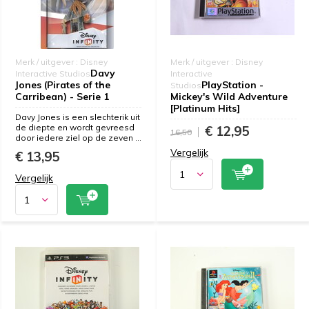
Merk / uitgever : Disney
Merk / uitgever : Disney
Davy
Interactive Studios
Interactive
Jones (Pirates of the
PlayStation -
Studios
Carribean) - Serie 1
Mickey's Wild Adventure
[Platinum Hits]
Davy Jones is een slechterik uit
de diepte en wordt gevreesd
€ 12,95
16,50
door iedere ziel op de zeven ...
Vergelijk
€ 13,95
Vergelijk