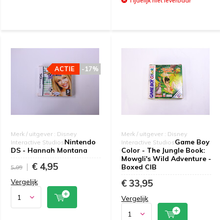
Tijdelijk niet leverbaar
ACTIE
-17%
Merk / uitgever : Disney
Merk / uitgever : Disney
Nintendo
Game Boy
Interactive Studios
Interactive Studios
DS - Hannah Montana
Color - The Jungle Book:
Mowgli's Wild Adventure -
€ 4,95
Boxed CIB
5,95
Vergelijk
€ 33,95
Vergelijk