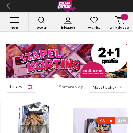
0
menu
zoeken
inloggen
wishlist
winkelwagen
Filters
Sorteren op:
ACTIE
-22%