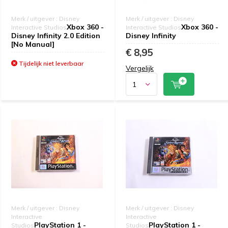
Merk / uitgever : Disney
Merk / uitgever : Disney
Xbox 360 -
Xbox 360 -
Interactive Studios
Interactive Studios
Disney Infinity 2.0 Edition
Disney Infinity
[No Manual]
€ 8,95
Tijdelijk niet leverbaar
Vergelijk
Merk / uitgever : Disney
Merk / uitgever : Disney
Interactive
Interactive
PlayStation 1 -
PlayStation 1 -
Studios
Studios