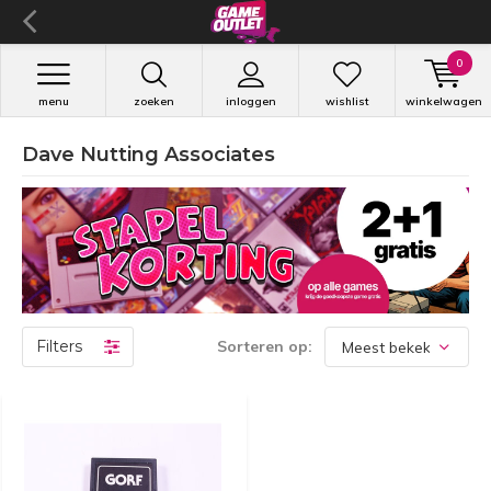
0
menu
zoeken
inloggen
wishlist
winkelwagen
Dave Nutting Associates
Filters
Sorteren op: