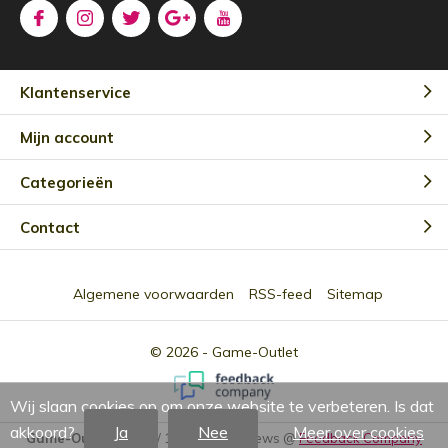
Klantenservice
Mijn account
Categorieën
Contact
Algemene voorwaarden
RSS-feed
Sitemap
© 2026 -
Game-Outlet
Wij slaan cookies op om onze website te verbeteren. Is dat
akkoord?
Ja
Nee
Meer over cookies
Game-Outlet NL
9.0
/
10
-
2301
Reviews @
Feedback Company