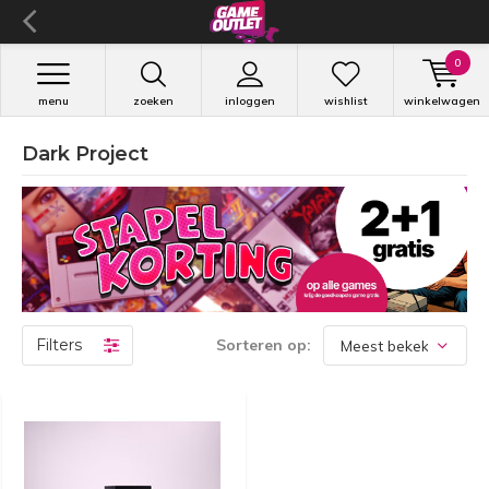
0
menu
zoeken
inloggen
wishlist
winkelwagen
Dark Project
Filters
Sorteren op: