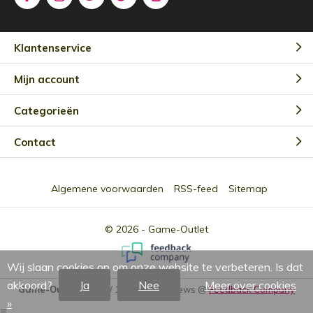
Klantenservice
Mijn account
Categorieën
Contact
Algemene voorwaarden
RSS-feed
Sitemap
© 2026 -
Game-Outlet
Wij slaan cookies op om onze website te verbeteren. Is dat
akkoord?
Ja
Nee
Meer over cookies
Game-Outlet NL
9.0
/
10
-
2301
Reviews @
Feedback Company
»
=