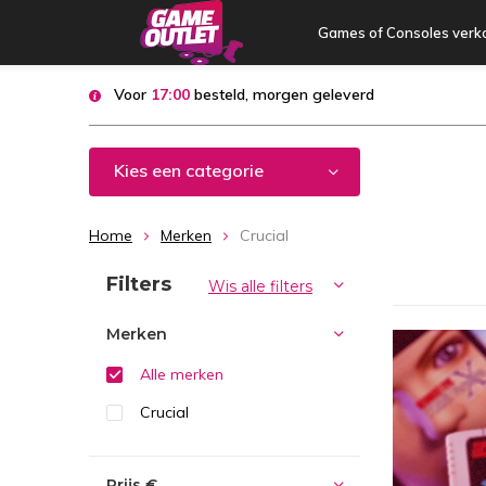
Games of Consoles verk
Voor
17:00
besteld, morgen geleverd
Kies een categorie
Home
Merken
Crucial
Sorteren op:
Filters
Wis alle filters
Merken
Alle merken
Crucial
Prijs
€