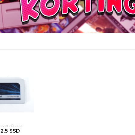
gever : Crucial
2.5 SSD