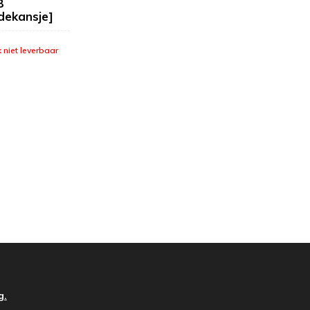
B
ekansje]
k niet leverbaar
g.