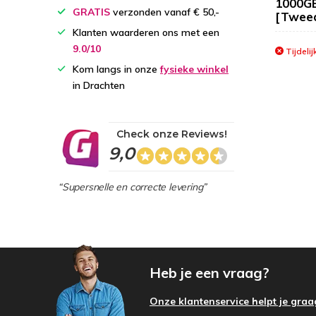
1000G
GRATIS
verzonden vanaf € 50,-
[Tweed
Klanten waarderen ons met een
9.0/10
Tijdelij
Kom langs in onze
fysieke winkel
in Drachten
Check onze Reviews!
9,0
“Supersnelle en correcte levering”
Heb je een vraag?
Onze klantenservice helpt je graa