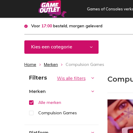
Games of Consoles verk
Voor
17:00
besteld, morgen geleverd
Kies een categorie
Home
Merken
Compulsion Games
Sorteren op:
Filters
Compu
Wis alle filters
Merken
Alle merken
Compulsion Games
Platform