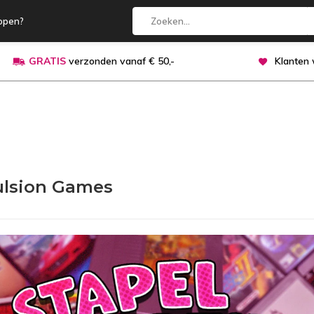
open?
GRATIS
verzonden vanaf € 50,-
Klanten
lsion Games