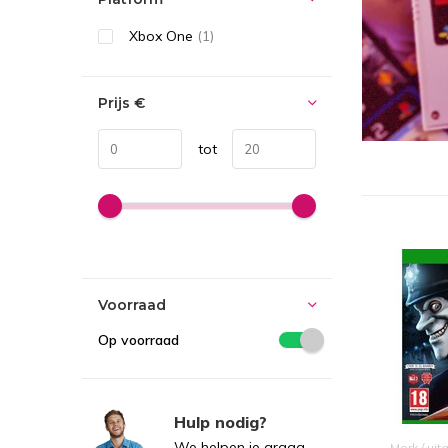
Xbox One
(1)
Prijs
€
tot
Voorraad
Op voorraad
Hulp nodig?
We helpen je graag.
Merk / uit