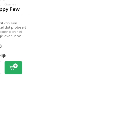
on Games
ppy Few
al van een
el dat probeert
ppen aan het
jk leven in W...
0
lijk