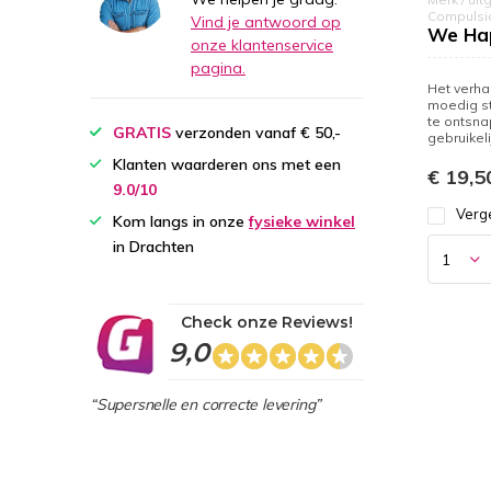
Compulsi
Vind je antwoord op
We Ha
onze klantenservice
pagina.
Het verha
moedig st
te ontsna
GRATIS
verzonden vanaf € 50,-
gebruikeli
Klanten waarderen ons met een
€ 19,5
9.0/10
Verge
Kom langs in onze
fysieke winkel
in Drachten
Check onze Reviews!
9,0
“Supersnelle en correcte levering”