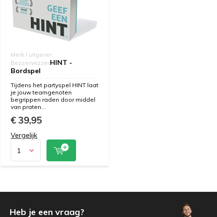
Merk / uitgever :
HINT -
Bezzerwizzer
Bordspel
Tijdens het partyspel HINT laat
je jouw teamgenoten
begrippen raden door middel
van praten...
€ 39,95
Vergelijk
Heb je een vraag?