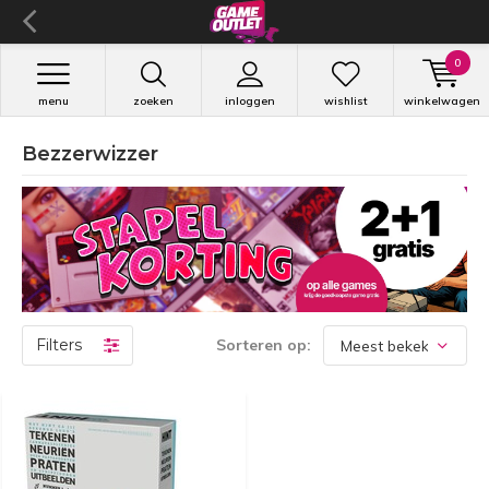
0
menu
zoeken
inloggen
wishlist
winkelwagen
Bezzerwizzer
Filters
Sorteren op: