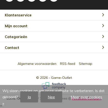
Klantenservice
Mijn account
Categorieën
Contact
Algemene voorwaarden
RSS-feed
Sitemap
© 2026 -
Game-Outlet
Wij slaan cookies op om onze website te verbeteren. Is dat
akkoord?
Ja
Nee
Meer over cookies
Game-Outlet NL
9.0
/
10
-
2301
Reviews @
Feedback Company
»
=