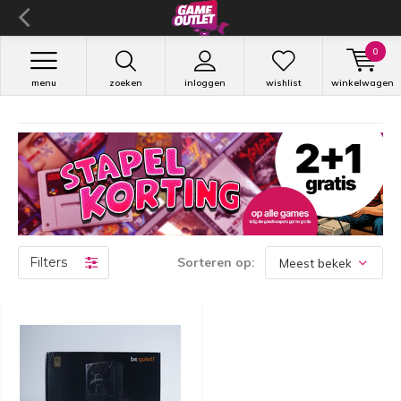
0
menu
zoeken
inloggen
wishlist
winkelwagen
Filters
Sorteren op: