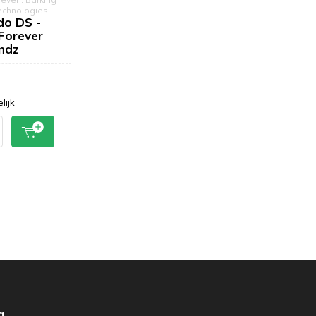
echnologies
do DS -
 Forever
ndz
lijk
g.