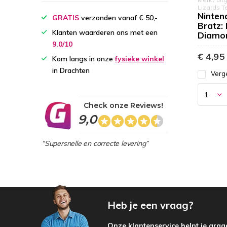
Lizards T
Ninten
GRATIS
verzonden vanaf € 50,-
Bratz:
Klanten waarderen ons met een
Diamo
9.0/10
€ 4,95
Kom langs in onze
fysieke winkel
in Drachten
Verge
Check onze Reviews!
9,0
“Supersnelle en correcte levering”
Heb je een vraag?
Onze klantenservice helpt je graa