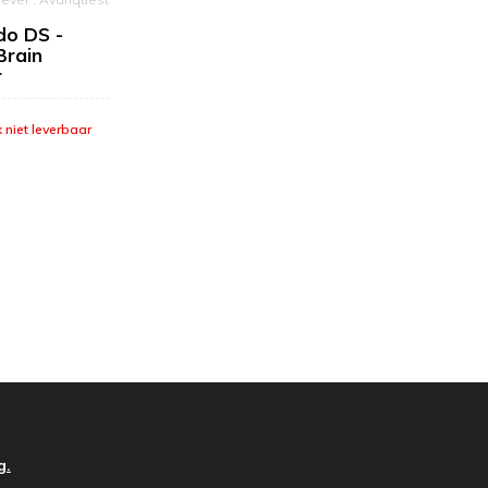
do DS -
Brain
r
k niet leverbaar
g.