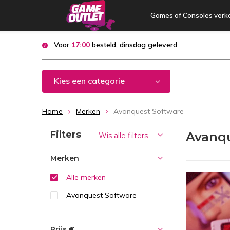
Games of Consoles verk
Voor
17:00
besteld, dinsdag geleverd
Kies een categorie
Home
Merken
Avanquest Software
Sorteren op:
Filters
Avanqu
Wis alle filters
Merken
Alle merken
Avanquest Software
Prijs
€