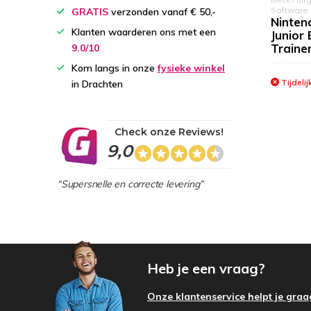
Software
GRATIS
verzonden vanaf € 50,-
Ninten
Klanten waarderen ons met een
Junior 
Traine
9.0/10
Kom langs in onze
fysieke winkel
Tijdelij
in Drachten
Check onze Reviews!
9,0
“Supersnelle en correcte levering”
Heb je een vraag?
Onze klantenservice helpt je graa